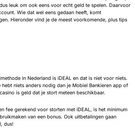
dus leuk om ook eens voor echt geld te spelen. Daarvoor
account. Wie dat wel eens gedaan heeft, komt
gen. Hieronder vind je de meest voorkomende, plus tips
methode in Nederland is iDEAL en dat is niet voor niets.
e hebt niets anders nodig dan je Mobiel Bankieren app of
 casino is geld dat je stort meteen beschikbaar.
n fee gerekend voor storten met iDEAL, is het minimum
gebruikmaken van een bonus. Ook uitbetalingen gaan
l, dus!