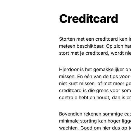
Creditcard
Storten met een creditcard kan i
meteen beschikbaar. Op zich han
stort met je creditcard, wordt n
Hierdoor is het gemakkelijker om 
missen. En één van de tips voor
niet kunt missen, of met meer gel
creditcard is die grens voor somm
controle hebt en houdt, dan is er
Bovendien rekenen sommige casin
minimale storting kan hoger ligg
wachten. Goed om hier dus op te