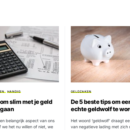
EN
HANDIG
GELDZAKEN
 om slim met je geld
De 5 beste tips om ee
 gaan
echte geldwolf te wo
een belangrijk aspect van ons
Het woord ‘geldwolf’ draagt ee
f we het nu willen of niet, we
van negatieve lading met zich