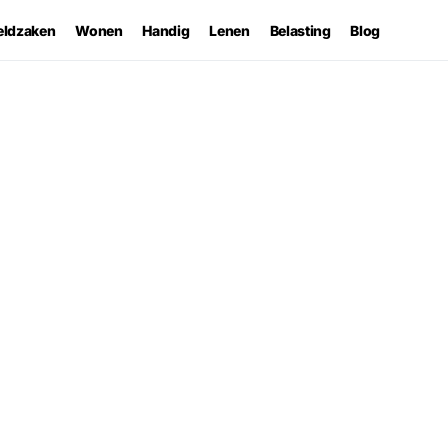
eldzaken
Wonen
Handig
Lenen
Belasting
Blog