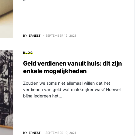
BY
ERNEST
SEPTEMBER 12, 2021
BLOG
Geld verdienen vanuit huis: dit zijn
enkele mogelijkheden
Zouden we soms niet allemaal willen dat het
verdienen van geld wat makkelijker was? Hoewel
bijna iedereen het…
BY
ERNEST
SEPTEMBER 10, 2021