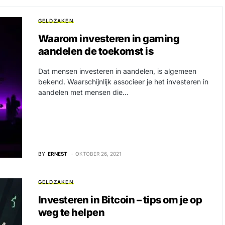
GELDZAKEN
Waarom investeren in gaming
aandelen de toekomst is
Dat mensen investeren in aandelen, is algemeen
bekend. Waarschijnlijk associeer je het investeren in
aandelen met mensen die…
BY
ERNEST
OKTOBER 26, 2021
GELDZAKEN
Investeren in Bitcoin – tips om je op
weg te helpen